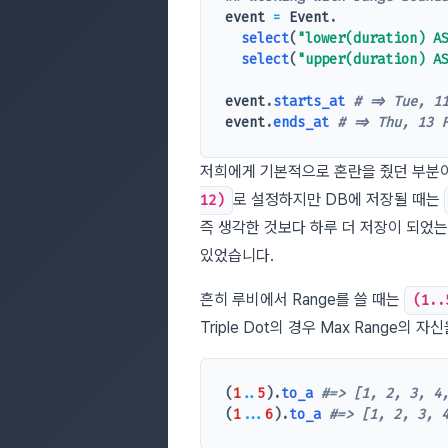
event
=
Event
.
select
(
"lower(duration) A
select
(
"upper(duration) A
event
.
starts_at
# => Tue, 1
event
.
ends_at
# => Thu, 13 
저희에게 기본적으로 혼란을 줬던 부분이 
로 설정하지만 DB에 저장될 때는
12)
즉 생각한 것보다 하루 더 저장이 되었
있었습니다.
흔히 루비에서 Range를 쓸 때는
(1..
Triple Dot의 경우 Max Range의
(
1
..
5
).
to_a
#=> [1, 2, 3, 4
(
1
...
6
).
to_a
#=> [1, 2, 3, 